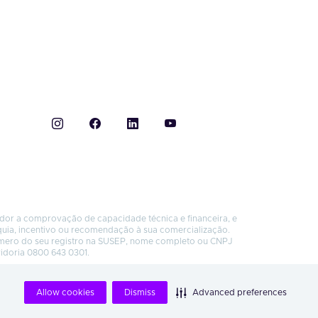
ador a comprovação de capacidade técnica e financeira, e
quia, incentivo ou recomendação à sua comercialização.
úmero do seu registro na SUSEP, nome completo ou CNPJ
vidoria 0800 643 0301.
Allow cookies
Dismiss
Advanced preferences