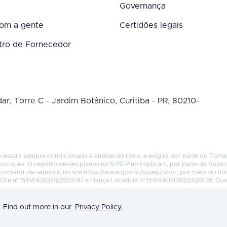
Governança
com a gente
Certidões legais
tro de Fornecedor
ar, Torre C - Jardim Botânico, Curitiba - PR, 80210-
 estará sempre condicionada à análise do risco, e exigirá por parte do Tom
bscrição. O registro destes planos na SUSEP no implicam, por parte da Autar
corretor de seguros, no site
https://www.gov.br/susep/pt-br
, por meio do n
53 e nº 15414.636374/2022-97 e Fiança Locatícia nº 15414.602090/2020-35. Ou
. Find out more in our
Privacy Policy.