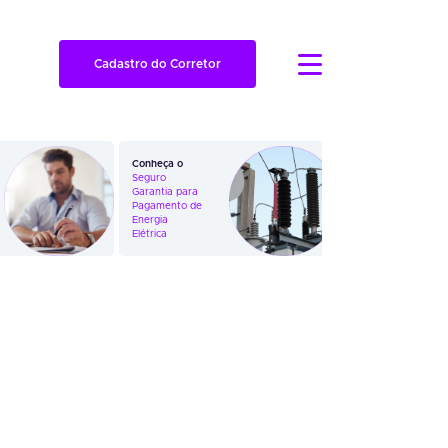
Cadastro do Corretor
Conheça o
Veja como
Seguro
funciona o
Garantia para
Seguro
Pagamento de
Garantia em
Energia
Ações
Elétrica
Trabalhistas