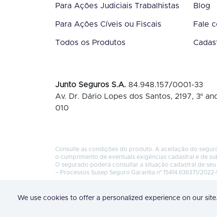
Para Ações Judiciais Trabalhistas
Blog
Para Ações Cíveis ou Fiscais
Fale 
Todos os Produtos
Cadas
Junto Seguros S.A.
84.948.157/0001-33
Av. Dr. Dário Lopes dos Santos, 2197, 3º and
010
Consulte as condições do produto. A aceitação do seguro
o cumprimento de eventuais exigências cadastral e de su
O segurado poderá consultar a situação cadastral de seu 
– Processos Susep Seguro Garantia nº 15414.636371/2022-
We use cookies to offer a personalized experience on our site