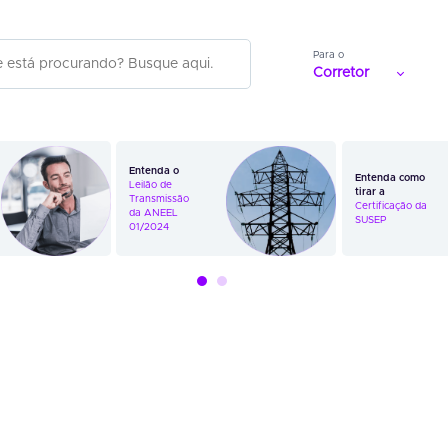
Para o
Corretor
Entenda o
Entenda como
Leilão de
tirar a
Transmissão
Certificação da
da ANEEL
SUSEP
01/2024