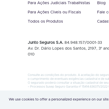
Para Ações Judiciais Trabalhistas
Blog
Para Ações Cíveis ou Fiscais
Fale 
Todos os Produtos
Cadas
Junto Seguros S.A.
84.948.157/0001-33
Av. Dr. Dário Lopes dos Santos, 2197, 3º and
010
Consulte as condições do produto. A aceitação do seguro
o cumprimento de eventuais exigências cadastral e de su
O segurado poderá consultar a situação cadastral de seu 
– Processos Susep Seguro Garantia nº 15414.636371/2022-
We use cookies to offer a personalized experience on our site