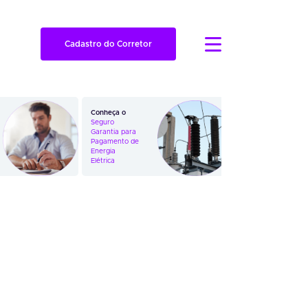
Cadastro do Corretor
Conheça o
Veja como
Seguro
funciona o
Garantia para
Seguro
Pagamento de
Garantia em
Energia
Ações
Elétrica
Trabalhistas