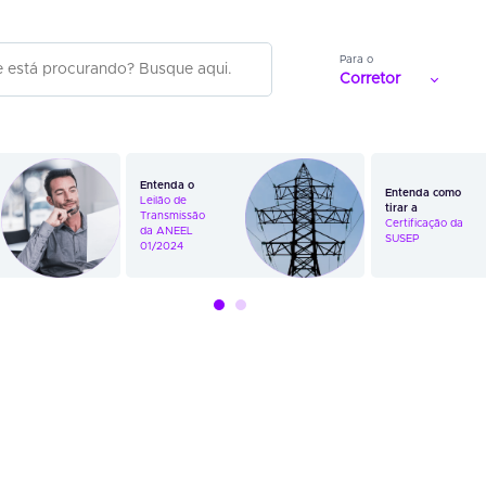
Para o
Corretor
Entenda o
Entenda como
Leilão de
tirar a
Transmissão
Certificação da
da ANEEL
SUSEP
01/2024