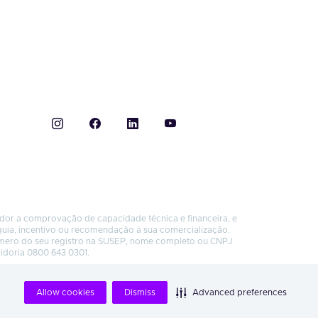
ador a comprovação de capacidade técnica e financeira, e
quia, incentivo ou recomendação à sua comercialização.
úmero do seu registro na SUSEP, nome completo ou CNPJ
vidoria 0800 643 0301.
Allow cookies
Dismiss
Advanced preferences