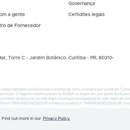
Governança
com a gente
Certidões legais
tro de Fornecedor
ar, Torre C - Jardim Botânico, Curitiba - PR, 80210-
 estará sempre condicionada à análise do risco, e exigirá por parte do Tom
bscrição. O registro destes planos na SUSEP no implicam, por parte da Autar
corretor de seguros, no site
https://www.gov.br/susep/pt-br
, por meio do n
53 e nº 15414.636374/2022-97 e Fiança Locatícia nº 15414.602090/2020-35. Ou
. Find out more in our
Privacy Policy.