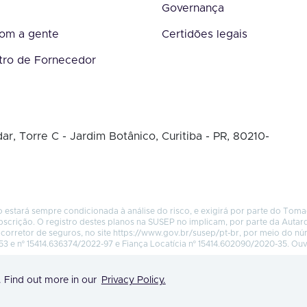
Governança
com a gente
Certidões legais
tro de Fornecedor
ar, Torre C - Jardim Botânico, Curitiba - PR, 80210-
 estará sempre condicionada à análise do risco, e exigirá por parte do Tom
bscrição. O registro destes planos na SUSEP no implicam, por parte da Autar
corretor de seguros, no site
https://www.gov.br/susep/pt-br
, por meio do n
53 e nº 15414.636374/2022-97 e Fiança Locatícia nº 15414.602090/2020-35. Ou
. Find out more in our
Privacy Policy.