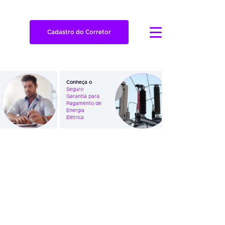
Cadastro do Corretor
Conheça o
Veja como
Seguro
funciona o
Garantia para
Seguro
Pagamento de
Garantia em
Energia
Ações
Elétrica
Trabalhistas