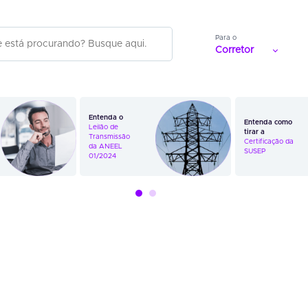
Para o
Corretor
Entenda o
Entenda como
Leilão de
tirar a
Transmissão
Certificação da
da ANEEL
SUSEP
01/2024