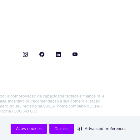
ador a comprovação de capacidade técnica e financeira, e
quia, incentivo ou recomendação à sua comercialização.
úmero do seu registro na SUSEP, nome completo ou CNPJ
vidoria 0800 643 0301.
Allow cookies
Dismiss
Advanced preferences