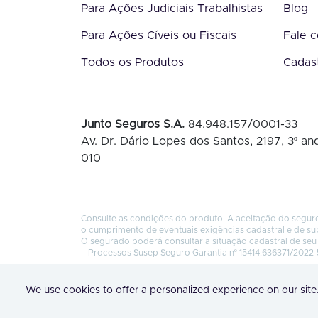
Para Ações Judiciais Trabalhistas
Blog
Para Ações Cíveis ou Fiscais
Fale 
Todos os Produtos
Cadas
Junto Seguros S.A.
84.948.157/0001-33
Av. Dr. Dário Lopes dos Santos, 2197, 3º and
010
Consulte as condições do produto. A aceitação do seguro
o cumprimento de eventuais exigências cadastral e de su
O segurado poderá consultar a situação cadastral de seu 
– Processos Susep Seguro Garantia nº 15414.636371/2022-
We use cookies to offer a personalized experience on our site