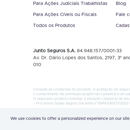
Para Ações Judiciais Trabalhistas
Blog
Para Ações Cíveis ou Fiscais
Fale 
Todos os Produtos
Cadas
Junto Seguros S.A.
84.948.157/0001-33
Av. Dr. Dário Lopes dos Santos, 2197, 3º and
010
Consulte as condições do produto. A aceitação do seguro
o cumprimento de eventuais exigências cadastral e de su
O segurado poderá consultar a situação cadastral de seu 
– Processos Susep Seguro Garantia nº 15414.636371/2022-
We use cookies to offer a personalized experience on our site