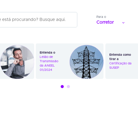
Para o
Corretor
Entenda o
Entenda como
Leilão de
tirar a
Transmissão
Certificação da
da ANEEL
SUSEP
01/2024