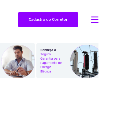
Cadastro do Corretor
Conheça o
Veja como
Seguro
funciona o
Garantia para
Seguro
Pagamento de
Garantia em
Energia
Ações
Elétrica
Trabalhistas