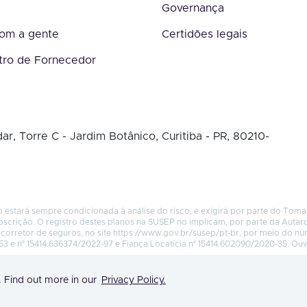
Governança
com a gente
Certidões legais
tro de Fornecedor
ar, Torre C - Jardim Botânico, Curitiba - PR, 80210-
 estará sempre condicionada à análise do risco, e exigirá por parte do Tom
bscrição. O registro destes planos na SUSEP no implicam, por parte da Autar
corretor de seguros, no site
https://www.gov.br/susep/pt-br
, por meio do n
53 e nº 15414.636374/2022-97 e Fiança Locatícia nº 15414.602090/2020-35. Ou
. Find out more in our
Privacy Policy.