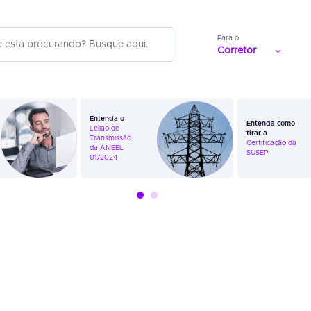
Para o
Corretor
Entenda o
Entenda como
Leilão de
tirar a
Transmissão
Certificação da
da ANEEL
SUSEP
01/2024