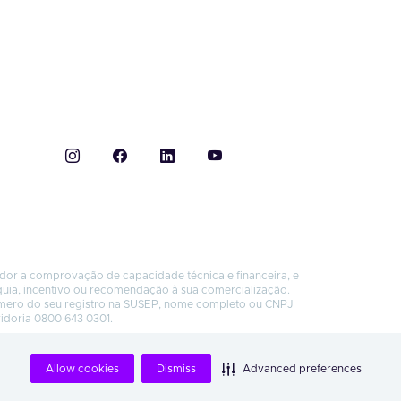
ador a comprovação de capacidade técnica e financeira, e
quia, incentivo ou recomendação à sua comercialização.
úmero do seu registro na SUSEP, nome completo ou CNPJ
vidoria 0800 643 0301.
Allow cookies
Dismiss
Advanced preferences