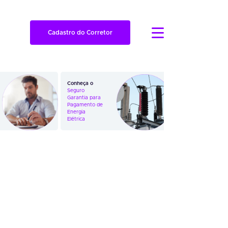
Cadastro do Corretor
Conheça o
Veja como
Seguro
funciona o
Garantia para
Seguro
Pagamento de
Garantia em
Energia
Ações
Elétrica
Trabalhistas