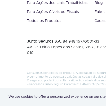
Para Ações Judiciais Trabalhistas
Blog
Para Ações Cíveis ou Fiscais
Fale 
Todos os Produtos
Cadas
Junto Seguros S.A.
84.948.157/0001-33
Av. Dr. Dário Lopes dos Santos, 2197, 3º and
010
Consulte as condições do produto. A aceitação do seguro
o cumprimento de eventuais exigências cadastral e de su
O segurado poderá consultar a situação cadastral de seu 
– Processos Susep Seguro Garantia nº 15414.636371/2022-
We use cookies to offer a personalized experience on our site