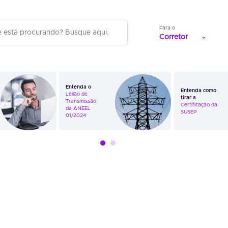
Para o
Corretor
Entenda o
Entenda como
Leilão de
tirar a
Transmissão
Certificação da
da ANEEL
SUSEP
01/2024