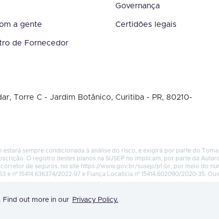
Governança
com a gente
Certidões legais
tro de Fornecedor
ar, Torre C - Jardim Botânico, Curitiba - PR, 80210-
 estará sempre condicionada à análise do risco, e exigirá por parte do Tom
bscrição. O registro destes planos na SUSEP no implicam, por parte da Autar
corretor de seguros, no site
https://www.gov.br/susep/pt-br
, por meio do n
53 e nº 15414.636374/2022-97 e Fiança Locatícia nº 15414.602090/2020-35. Ou
. Find out more in our
Privacy Policy.