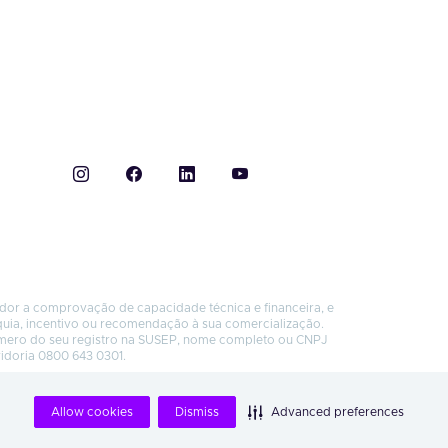
ador a comprovação de capacidade técnica e financeira, e
quia, incentivo ou recomendação à sua comercialização.
úmero do seu registro na SUSEP, nome completo ou CNPJ
vidoria 0800 643 0301.
Allow cookies
Dismiss
Advanced preferences