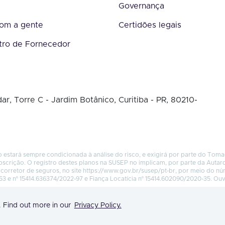
Governança
com a gente
Certidões legais
tro de Fornecedor
ar, Torre C - Jardim Botânico, Curitiba - PR, 80210-
 estará sempre condicionada à análise do risco, e exigirá por parte do Tom
bscrição. O registro destes planos na SUSEP no implicam, por parte da Autar
corretor de seguros, no site
https://www.gov.br/susep/pt-br
, por meio do n
53 e nº 15414.636374/2022-97 e Fiança Locatícia nº 15414.602090/2020-35. Ou
. Find out more in our
Privacy Policy.