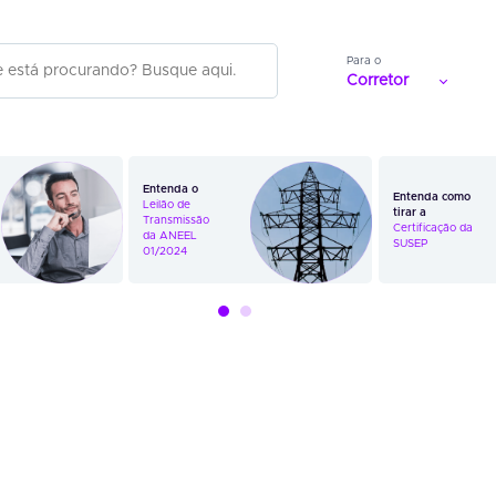
Para o
Corretor
Entenda o
Entenda como
Leilão de
tirar a
Transmissão
Certificação da
da ANEEL
SUSEP
01/2024