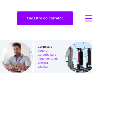
Cadastro do Corretor
Conheça o
Veja como
Seguro
funciona o
Garantia para
Seguro
Pagamento de
Garantia em
Energia
Ações
Elétrica
Trabalhistas