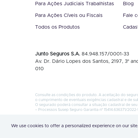
Para Ações Judiciais Trabalhistas
Blog
Para Ações Cíveis ou Fiscais
Fale 
Todos os Produtos
Cadas
Junto Seguros S.A.
84.948.157/0001-33
Av. Dr. Dário Lopes dos Santos, 2197, 3º and
010
Consulte as condições do produto. A aceitação do seguro
o cumprimento de eventuais exigências cadastral e de su
O segurado poderá consultar a situação cadastral de seu 
– Processos Susep Seguro Garantia nº 15414.636371/2022-
We use cookies to offer a personalized experience on our site