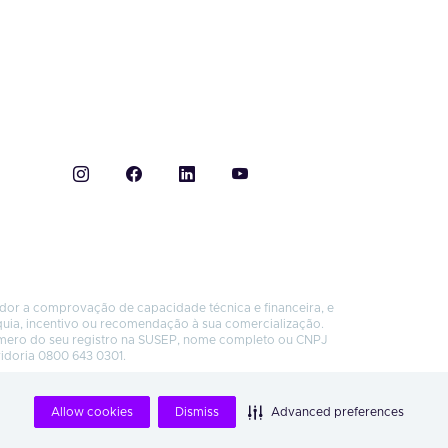
ador a comprovação de capacidade técnica e financeira, e
quia, incentivo ou recomendação à sua comercialização.
úmero do seu registro na SUSEP, nome completo ou CNPJ
vidoria 0800 643 0301.
Allow cookies
Dismiss
Advanced preferences