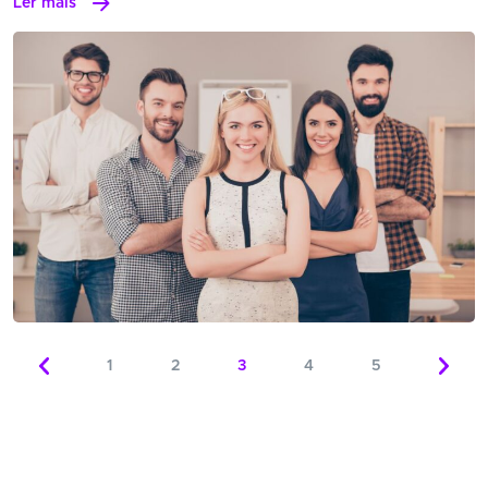
Ler mais
1
2
3
4
5