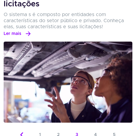
licitações
O sistema s é composto por entidades com
características do setor público e privado. Conheça
elas, suas características e suas licitações!
Ler mais
1
2
3
4
5