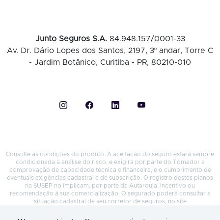
Junto Seguros S.A.
84.948.157/0001-33
Av. Dr. Dário Lopes dos Santos, 2197, 3º andar, Torre C
- Jardim Botânico, Curitiba - PR, 80210-010
Consulte as condições do produto. A aceitação do seguro estará sempre
condicionada à análise do risco, e exigirá por parte do Tomador a
comprovação de capacidade técnica e financeira, e o cumprimento de
eventuais exigências cadastral e de subscrição. O registro destes planos
na SUSEP no implicam, por parte da Autarquia, incentivo ou
recomendação à sua comercialização. O segurado poderá consultar a
situação cadastral de seu corretor de seguros, no site
https://www.gov.br/susep/pt-br
, por meio do número do seu registro na
SUSEP, nome completo ou CNPJ – Processos Susep Seguro Garantia nº