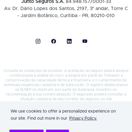
Junto Seguros S.A.
84.948.157/0001-33
Av. Dr. Dário Lopes dos Santos, 2197, 3º andar, Torre C
- Jardim Botânico, Curitiba - PR, 80210-010
Consulte as condições do produto. A aceitação do seguro estará sempre
condicionada à análise do risco, e exigirá por parte do Tomador a
comprovação de capacidade técnica e financeira, e o cumprimento de
eventuais exigências cadastral e de subscrição. O registro destes planos
na SUSEP no implicam, por parte da Autarquia, incentivo ou
recomendação à sua comercialização. O segurado poderá consultar a
situação cadastral de seu corretor de seguros, no site
https://www.gov.br/susep/pt-br
, por meio do número do seu registro na
SUSEP, nome completo ou CNPJ – Processos Susep Seguro Garantia nº
We use cookies to offer a personalized experience on
15414.636371/2022-53 e nº 15414.636374/2022-97 e Fiança Locatícia nº
15414.602090/2020-35. Ouvidoria 0800 643 0301.
our site. Find out more in our
Privacy Policy.