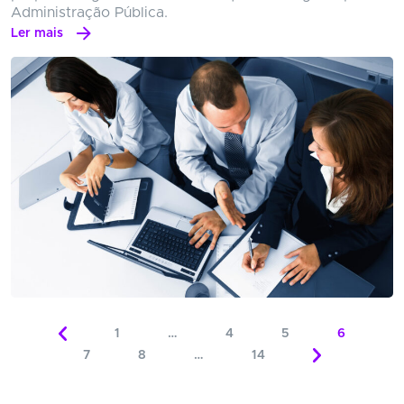
Administração Pública.
Ler mais
1
…
4
5
6
7
8
…
14